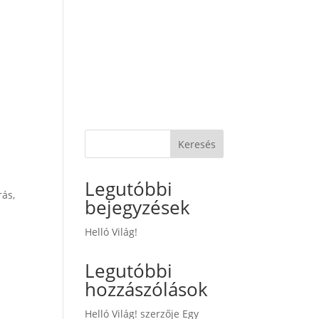
enciák
Kapcsolat
Szolgáltatások
Keresés
Legutóbbi
rás,
bejegyzések
Helló Világ!
Legutóbbi
hozzászólások
Helló Világ!
szerzője
Egy