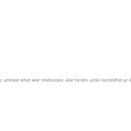
Kezdőlap
Refer
, amelyet lehet akár módosítani, akár törölni, aztán kezdődhet az í